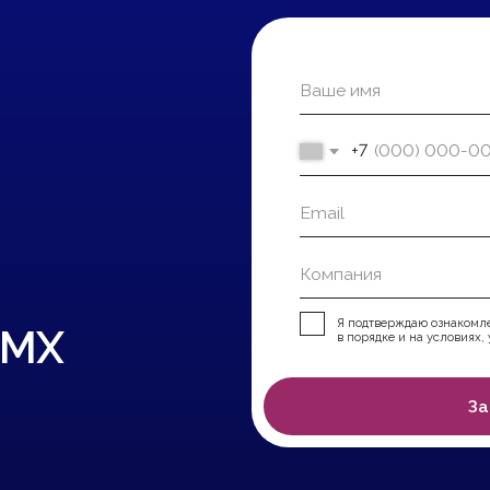
Я подтверждаю ознакомление и даю
Согласи
X
в порядке и на условиях, указанных в
Полити
Заказать оценк
Навигация
О нас
Функциональность
Технологии
Этапы
Тарифы