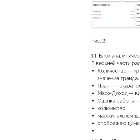
Рис. 2
1.1. Блок аналитиче
В верхней части р
Количество — кр
значение тренда.
План — показател
МаржДоход — виз
Оценка работы —
количество,
маржинальный до
отображающими 