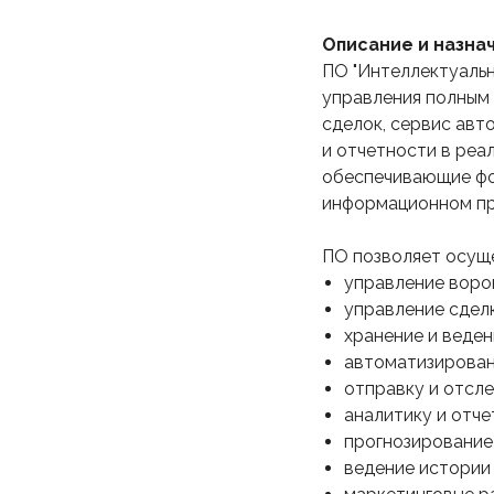
Описание и назна
ПО "Интеллектуальн
управления полным
сделок, сервис авт
и отчетности в реа
обеспечивающие фо
информационном пр
ПО позволяет осуще
управление воро
управление сдел
хранение и веден
автоматизирован
отправку и отсл
аналитику и отче
прогнозирование
ведение истории