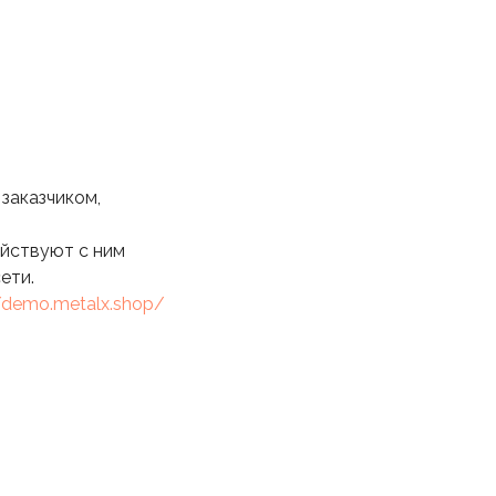
заказчиком,
ействуют с ним
ети.
//demo.metalx.shop/