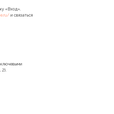
ку «Вход».
e.ru/
и связаться
 ключевыми
2).